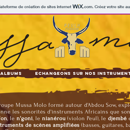
lateforme de création de sites internet
.com
. Créez votre site au
Albums
Echangeons sur nos instrumen
roupe Mussa Molo formé autour d'Abdou Sow, expl
onne les sonorités d'instruments Africains que son
fon
, le
n'goni
, le
nianérou
(violon Peul), le
djembé
struments de scènes amplifiées
(basses, guitares, ba