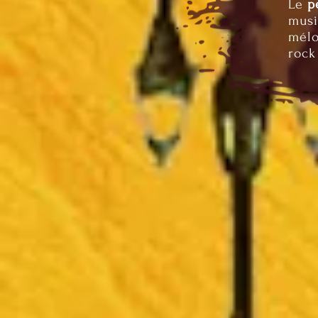
Le
p
musi
mélo
rock