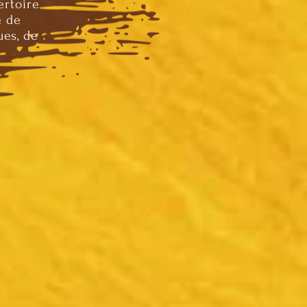
ertoire
e de
ues, de