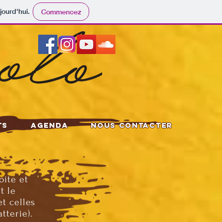
jourd'hui.
Commencez
ts
Agenda
Nous contacter
oite et
t le
et celles
tterie).