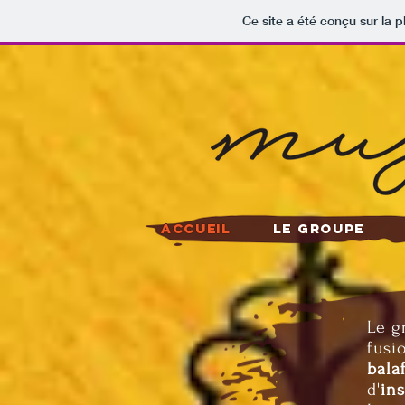
Ce site a été conçu sur la p
Accueil
Le Groupe
Le g
fusi
bala
d'
in